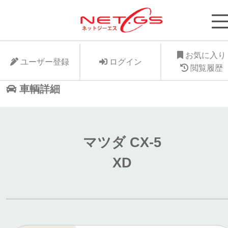
ネット・ジーエス株式会社が運営する中古車個人
支援サービスNet-GSのサイト。より安く中古車
に入れたい、より高くお手元の愛車を手放したい
お気に入り
ユーザー登録
ログイン
ット・ジーエス株式会社はお客様が驚きの価格で
閲覧履歴
車個人売買が出来る支援に全力で取り組みます。
車輌詳細
マツダ CX-5
XD