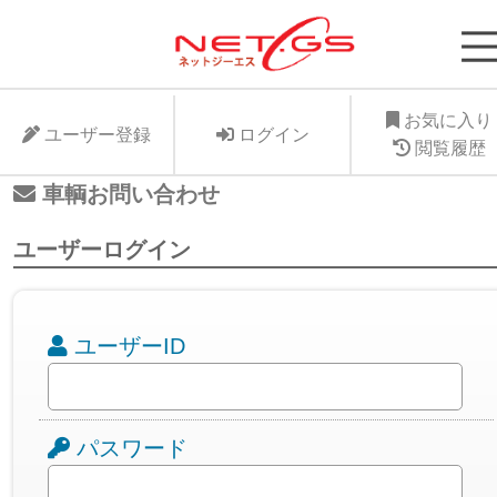
ネット・ジーエス株式会社が運営する中古車個人
支援サービスNet-GSのサイト。より安く中古車
に入れたい、より高くお手元の愛車を手放したい
お気に入り
ユーザー登録
ログイン
ット・ジーエス株式会社はお客様が驚きの価格で
閲覧履歴
車個人売買が出来る支援に全力で取り組みます。
車輌お問い合わせ
ユーザーログイン
ユーザーID
パスワード