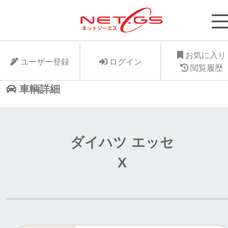
ネット・ジーエス株式会社が運営する中古車個人
支援サービスNet-GSのサイト。より安く中古車
に入れたい、より高くお手元の愛車を手放したい
お気に入り
ユーザー登録
ログイン
ット・ジーエス株式会社はお客様が驚きの価格で
閲覧履歴
車個人売買が出来る支援に全力で取り組みます。
車輌詳細
ダイハツ エッセ
X