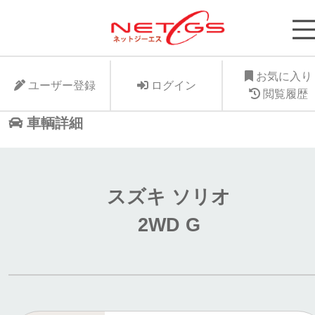
ネット・ジーエス株式会社が運営する中古車個人
支援サービスNet-GSのサイト。より安く中古車
に入れたい、より高くお手元の愛車を手放したい
お気に入り
ユーザー登録
ログイン
ット・ジーエス株式会社はお客様が驚きの価格で
閲覧履歴
車個人売買が出来る支援に全力で取り組みます。
車輌詳細
スズキ ソリオ
2WD G