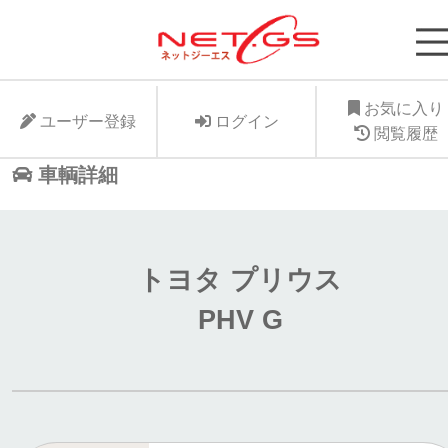
ネット・ジーエス株式会社が運営する中古車個人
支援サービスNet-GSのサイト。より安く中古車
に入れたい、より高くお手元の愛車を手放したい
お気に入り
ユーザー登録
ログイン
ット・ジーエス株式会社はお客様が驚きの価格で
閲覧履歴
車個人売買が出来る支援に全力で取り組みます。
車輌詳細
トヨタ プリウス
PHV G