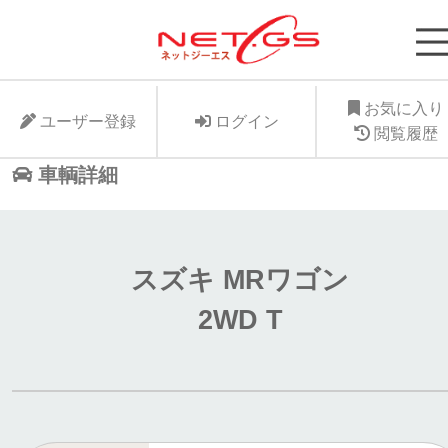
ネット・ジーエス株式会社が運営する中古車個人
支援サービスNet-GSのサイト。より安く中古車
に入れたい、より高くお手元の愛車を手放したい
お気に入り
ユーザー登録
ログイン
ット・ジーエス株式会社はお客様が驚きの価格で
閲覧履歴
車個人売買が出来る支援に全力で取り組みます。
車輌詳細
スズキ MRワゴン
2WD T