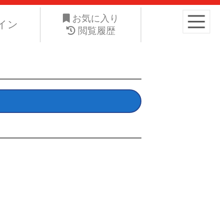
り高くお手元の愛車を手放したい。ネット・ジーエス株式会社は
お気に入り
イン
閲覧履歴