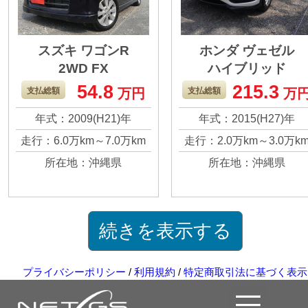
スズキ ワゴンR
ホンダ ヴェゼル
2WD FX
ハイブリッド
54.8
215.3
支払総額
万円
支払総額
万
年式：2009(H21)年
年式：2015(H27)年
走行：6.0万km～7.0万km
走行：2.0万km～3.0万k
所在地：沖縄県
所在地：沖縄県
続きを表示する
プライバシーポリシー
/
利用規約
/
特定商取引法に基づく表示