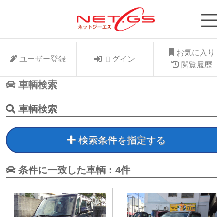
ネット・ジーエス株式会社が運営する中古車個人
支援サービスNet-GSのサイト。より安く中古車
に入れたい、より高くお手元の愛車を手放したい
お気に入り
ユーザー登録
ログイン
ット・ジーエス株式会社はお客様が驚きの価格で
閲覧履歴
車個人売買が出来る支援に全力で取り組みます。
車輌検索
車輌検索
検索条件を指定する
条件に一致した車輌：4件