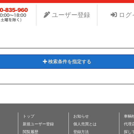
ビスNet-GSのサイト。より安く中古車を手に入れたい、よ
り組みます。
ユーザー登録
ログ
検索条件を指定する
トップ
お知らせ
車輌
新規ユーザー登録
個人売買とは
代理
閲覧履歴
登録方法
探し