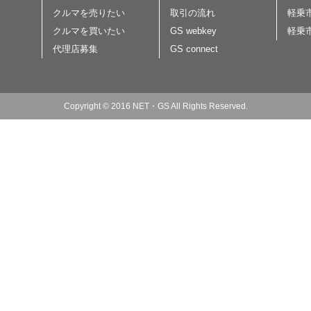
クルマを売りたい
取引の流れ
軽乗
クルマを買いたい
GS webkey
軽乗
代理店募集
GS connect
Copyright © 2016 NET・GS All Rights Reserved.