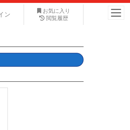
り高くお手元の愛車を手放したい。ネット・ジーエス株式会社は
お気に入り
イン
閲覧履歴