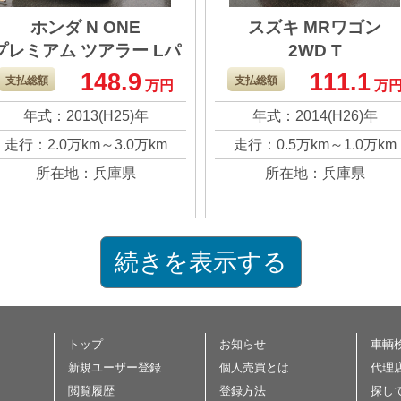
ホンダ N ONE
スズキ MRワゴン
プレミアム ツアラー Lパ
2WD T
ッケージ
148.9
111.1
支払総額
支払総額
万円
万
年式：2013(H25)年
年式：2014(H26)年
走行：2.0万km～3.0万km
走行：0.5万km～1.0万km
所在地：兵庫県
所在地：兵庫県
続きを表示する
トップ
お知らせ
車輌
新規ユーザー登録
個人売買とは
代理
閲覧履歴
登録方法
探し