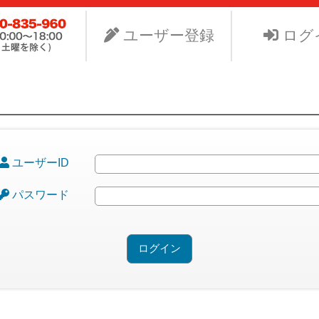
ビスNet-GSのサイト。より安く中古車を手に入れたい、よ
り組みます。
ユーザー登録
ログ
ユーザーID
パスワード