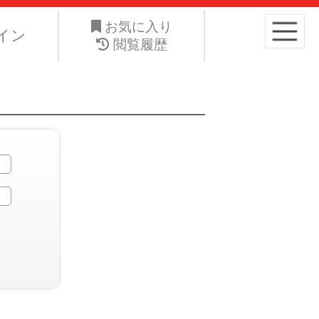
り高くお手元の愛車を手放したい。ネット・ジーエス株式会社は
お気に入り
イン
閲覧履歴