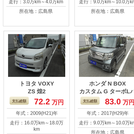
走行：3.0万km～4.0万km
走行：9.0万km～10.0万k
ほど走っていないの
ニングが出来て快
所在地：広島県
所在地：広島県
で、これからの車だ
です。 まだまだ走
と思いますが、訳あ
ると思うのでお願
って買い替えること
します。
になったので、ぜひ
よろしくお願いしま
す。
トヨタ VOXY
ホンダ N BOX
ZS 煌2
カスタム G ターボL
ッケージ
72.2
83.0
ファミリーカーとい
どこを走っても見
支払総額
万円
支払総額
万
えば、やはりヴォク
い日はないＮＢＯ
年式：2009(H21)年
年式：2017(H29)年
シー！ 乗り心地も、
Ｘ！ ターボで走り
走行：16.0万km～18.0万
走行：9.0万km～10.0万k
安心感も最高でし
とても良く快適で
km
所在地：広島県