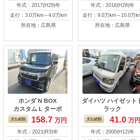
購入した車です。 言
を考えたら、こん
年式：2017(H29)年
年式：2016(H28)年
われたように軽四よ
に良い車はなかっ
走行：3.0万km～4.0万km
走行：9.0万km～10.0万k
り広く走りも良く使
と思います。 事情
所在地：広島県
所在地：広島県
い勝手も良かったと
ちょっと狭くなっ
思います。 距離も少
ので手放すことを
なめかと思いますの
えています。 よろ
で、よろしくお願い
くお願いします。
します。
ホンダ N BOX
ダイハツ ハイゼット
カスタム L ターボ
ラック
ジャンボ
158.7
41.0
乗ってみて本当に使
ダイハツハイゼッ
支払総額
万円
支払総額
万
いやすかったと思い
トラックです。 ジ
年式：2021(R3)年
年式：2000(H12)年
ます。 走行距離もさ
ンボなのでリクラ