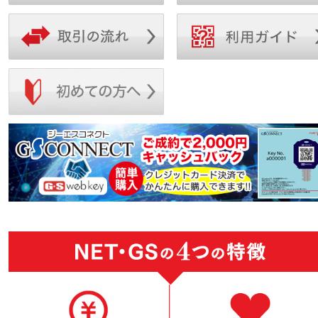
お気軽に気になる車輌に問い合わせしてみてく
で、お気軽にご登録ください※ 是非、利用して
ださいね！
みてくださいね( ´ ▽ ` )♪