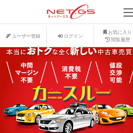
ネット・ジーエス株式会社が運営する中古車個人
支援サービスNet-GSのサイト。より安く中古車
に入れたい、より高くお手元の愛車を手放したい
お気に入り
ユーザー登録
ログイン
ット・ジーエス株式会社はお客様が驚きの価格で
閲覧履歴
車個人売買が出来る支援に全力で取り組みます。