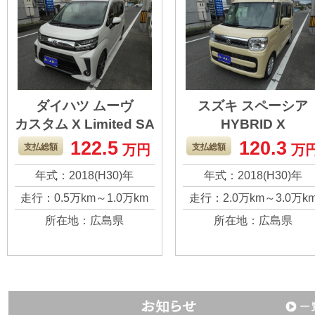
ていただきたいで
す。
ダイハツ ムーヴ
スズキ スペーシア
カスタム X Limited SA
HYBRID X
Ⅲ
122.5
120.3
年数の割には距離は
軽四のスライドド
支払総額
万円
支払総額
万
全然乗っていないで
の人気は凄いです
年式：2018(H30)年
年式：2018(H30)年
す。 キズもないほう
タントやＮＢＯＸ
走行：0.5万km～1.0万km
走行：2.0万km～3.0万k
だとは思います。 よ
どいろいろある中
所在地：広島県
所在地：広島県
ろしくお願いしま
も、スペーシアが
す。
きで選んだ一台で
す！ とても使いや
く乗っていても安
感がありました。