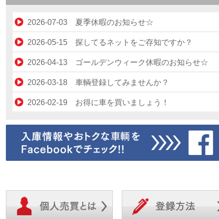
2026-07-03 夏季休暇のお知らせ☆
令和８年８月１３日（木）～令和８年８月１６
2026-05-15 探してるネットをご存知ですか？
日（日）の４日間、ゴールデンウィーク休暇と
“探してるネット”をご存知でしょうか？？？ ネ
2026-04-13 ゴールデンウィーク休暇のお知らせ☆
させていただきます。 その間の業務は停止さ
ット・ジーエスのユーザー様が探している車輌
令和８年５月２日（土）～令和８年５月５日
ていただきます。 ご不便をおかけしますが宜
2026-03-18 車輌登録してみませんか？
の情報を閲覧することができます。 つ・ま・
（火）の４日間、ゴールデンウィーク休暇とさ
くお願い致します。
カースルーでは随時登録車輌募集中です！ そ
り！ このサイトに載っている情報に合ってい
2026-02-19 お得に車を買いましょう！
せていただきます。 その間の業務は停止させ
そろ車を売りたい、新しい車を乗り換えたいな
車輌を登録すれば売れる可能性大！！！ 今が
新生活が始まり車が必要になる方も多いのでは
いただきます。 ご不便をおかけしますが宜し
どお考えではありませんか？ カースルーは“乗
く売るチャンスなのです☆ また、逆に買いた
ないでしょうか？ しかし、お金が・・・ なん
お願い致します。
りながら販売できます！” 登録するためにはウ
車輌情報（例えば、車種・走行距離・カラーな
てこともありますよね！ そんな時には【カー
ェブキーをネット・ジーエス代理店にて購入す
ど）を登録するサービスもございます！ なか
ルー】があります◎ なんといっても個人間売
るかウェブより購入も可能です★ より高く売
か欲しい車が登録されない、欲しい車にこだわ
なので “消費税はかかりません”！！ 弊社が仲
るカースルーを利用してみませんか？
りのある方などに特にオススメです♪ ただし、
いたしますので、個人間売買なんて心配、とい
欲しい車輌の情報を登録するためにはユーザー
う方でも安心してご利用いただけます♪ まずは
登録が必要です！ ※ユーザー登録は無料ですの