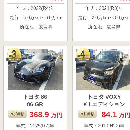
す。 天井がガラスル
スです。 とてもか
年式：2022(R4)年
年式：2021(R3)年
ーフになってて開放
こよく仕上げてる
走行：5.0万km～6.0万km
走行：2.0万km～3.0万k
感抜群です！ ぜひよ
でどうでしょうか
所在地：広島県
所在地：広島県
ろしくお願いしま
よろしくお願いし
す。
す。
トヨタ 86
トヨタ VOXY
86 GR
X Lエディション
368.9
84.1
昨年納車になったば
ファミリーカーと
支払総額
万円
支払総額
万
かりの車だったので
えば、一番に名前
年式：2025(R7)年
年式：2010(H22)年