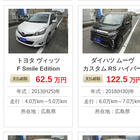
した。 ぜひ新しいお
ろしくお願いしま
客様に購入してほし
す。
いので、よろしくお
願いします。
トヨタ ヴィッツ
ダイハツ ムーヴ
F Smile Edition
カスタム RS ハイパ
SA3
62.5
122.5
走りも軽四よりは良
ターボにしたこと
支払総額
万円
支払総額
万
く、やはりこのサイ
より、走りはとて
年式：2013(H25)年
年式：2018(H30)年
ズの走り心地は良か
快適で乗り心地も
走行：4.0万km～5.0万km
走行：6.0万km～7.0万k
ったです。 キズ等も
かったです。 車検
所在地：広島県
所在地：広島県
ありますが、走行距
残っているので、
離は少なめなので、
ろしくお願いしま
まだまだ大事に乗っ
す。