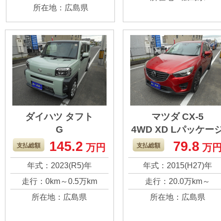
た！ よく頑張ってく
た。
所在地：広島県
れましたが、まだま
だ乗れると思うの
で、よろしくお願い
します。
ダイハツ タフト
マツダ CX-5
G
4WD XD Lパッケー
145.2
79.8
３年目の車検で買い
大人気のクリーン
支払総額
万円
支払総額
万
替えることにしまし
ィーゼル車！ 一度
年式：2023(R5)年
年式：2015(H27)年
た。 普段さほど乗る
ンジンを乗せ換え
走行：0km～0.5万km
走行：20.0万km～
こともないのです
くらい大好きな車
所在地：広島県
所在地：広島県
が、やはり必要なの
した。 まだまだ走
で新しい車を買いま
と思いますので、