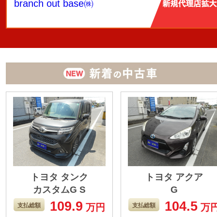
branch out base㈱
トヨタ タンク
トヨタ アクア
カスタムG S
G
109.9
104.5
1000ccでお勧めされ
燃費ということだ
支払総額
万円
支払総額
万