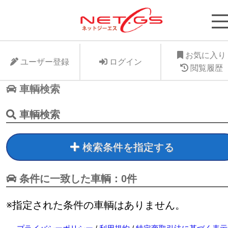
ネット・ジーエス株式会社が運営する中古車個人
支援サービスNet-GSのサイト。より安く中古車
に入れたい、より高くお手元の愛車を手放したい
お気に入り
ユーザー登録
ログイン
ット・ジーエス株式会社はお客様が驚きの価格で
閲覧履歴
車個人売買が出来る支援に全力で取り組みます。
車輌検索
車輌検索
検索条件を指定する
条件に一致した車輌：0件
※指定された条件の車輌はありません。