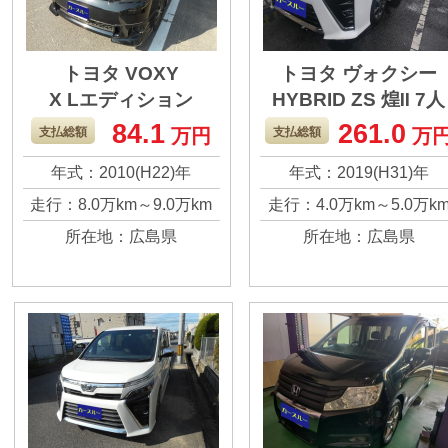
トヨタ VOXY
トヨタ ヴォクシー
X Lエディション
HYBRID ZS 煌Ⅱ 7人
84.1
261.0
支払総額
万円
支払総額
万
年式：2010(H22)年
年式：2019(H31)年
走行：8.0万km～9.0万km
走行：4.0万km～5.0万k
所在地：広島県
所在地：広島県