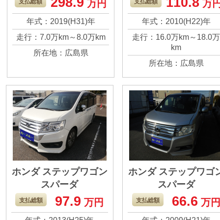
298.9
110.8
支払総額
万円
支払総額
万
年式：2019(H31)年
年式：2010(H22)年
走行：7.0万km～8.0万km
走行：16.0万km～18.0
km
所在地：広島県
所在地：広島県
ホンダ ステップワゴン
ホンダ ステップワゴ
スパーダ
スパーダ
Z インターナビセレク
Z
97.9
66.6
支払総額
万円
支払総額
万
ション 7人