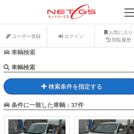
ネット・ジーエス株式会社が運営する中古車個人
支援サービスNet-GSのサイト。より安く中古車
に入れたい、より高くお手元の愛車を手放したい
お気に入り
ユーザー登録
ログイン
ット・ジーエス株式会社はお客様が驚きの価格で
閲覧履歴
車個人売買が出来る支援に全力で取り組みます。
車輌検索
車輌検索
検索条件を指定する
条件に一致した車輌：37件