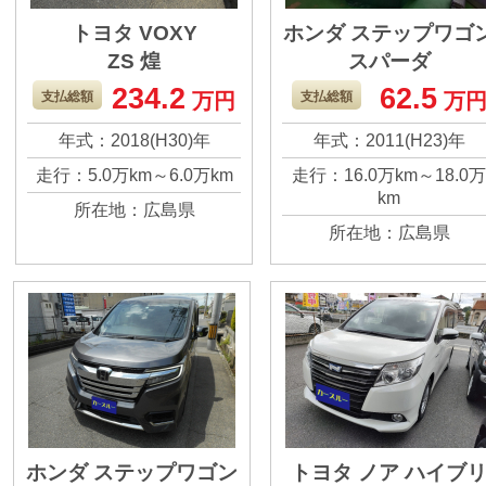
トヨタ VOXY
ホンダ ステップワゴ
ZS 煌
スパーダ
Z COOL SPIRIT 8人
234.2
62.5
支払総額
万円
支払総額
万
年式：2018(H30)年
年式：2011(H23)年
走行：5.0万km～6.0万km
走行：16.0万km～18.0
km
所在地：広島県
所在地：広島県
ホンダ ステップワゴン
トヨタ ノア ハイブ