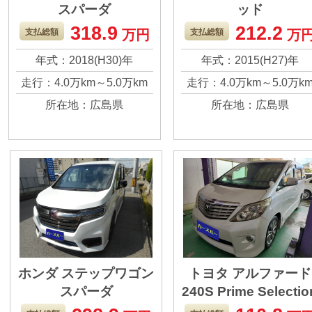
スパーダ
ッド
HYBRID G・EX
G
318.9
212.2
支払総額
万円
支払総額
万
Honda SE
年式：2018(H30)年
年式：2015(H27)年
走行：4.0万km～5.0万km
走行：4.0万km～5.0万k
所在地：広島県
所在地：広島県
ホンダ ステップワゴン
トヨタ アルファード
スパーダ
240S Prime Selectio
COOL SPIRIT 7人