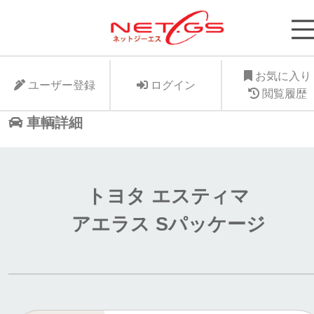
ネット・ジーエス株式会社が運営する中古車個人
支援サービスNet-GSのサイト。より安く中古車
に入れたい、より高くお手元の愛車を手放したい
お気に入り
ユーザー登録
ログイン
ット・ジーエス株式会社はお客様が驚きの価格で
閲覧履歴
車個人売買が出来る支援に全力で取り組みます。
車輌詳細
トヨタ エスティマ
アエラス Sパッケージ