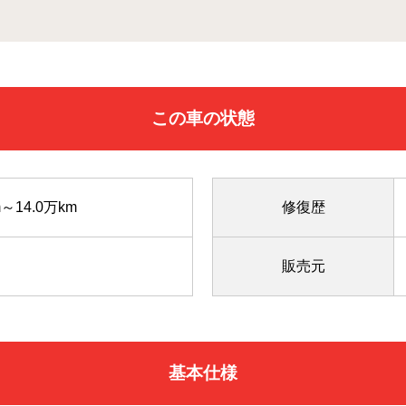
この車の状態
m～14.0万km
修復歴
販売元
基本仕様