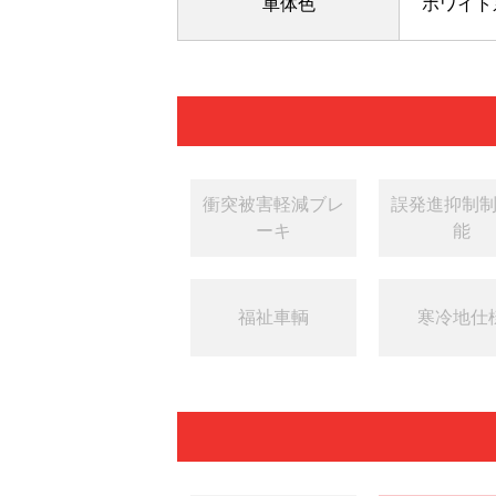
車体色
ホワイト
衝突被害軽減ブレ
誤発進抑制
ーキ
能
福祉車輌
寒冷地仕