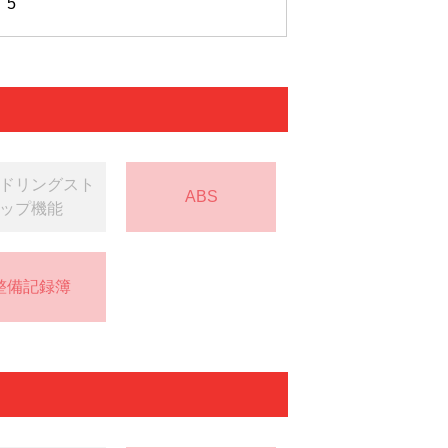
5
ドリングスト
ABS
ップ機能
整備記録簿