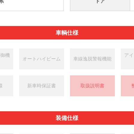
系
ドア
車輌仕様
制御機
アイ
オートハイビーム
車線逸脱警報機能
様
新車時保証書
取扱説明書
装備仕様