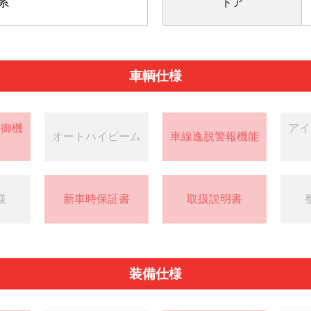
系
ドア
車輌仕様
制御機
アイ
オートハイビーム
車線逸脱警報機能
様
新車時保証書
取扱説明書
装備仕様