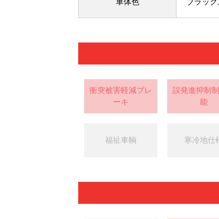
車体色
ブラック
衝突被害軽減ブレ
誤発進抑制
ーキ
能
福祉車輌
寒冷地仕