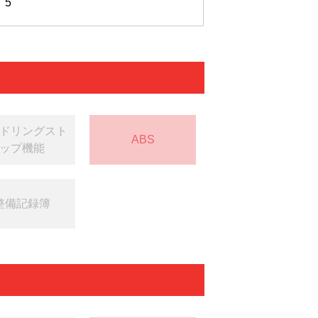
5
ドリングスト
ABS
ップ機能
整備記録簿