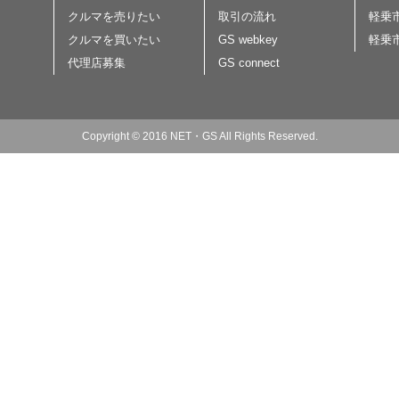
クルマを売りたい
取引の流れ
軽乗
クルマを買いたい
GS webkey
軽乗
代理店募集
GS connect
Copyright © 2016 NET・GS All Rights Reserved.