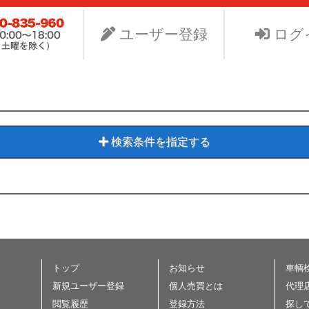
ビスNet-GSのサイト。より安く中古車を手に入れたい、よ
り組みます。
ユーザー登録
ログ
検索条件を指定する
トップ
お知らせ
車輌
新規ユーザー登録
個人売買とは
代理
閲覧履歴
登録方法
探し