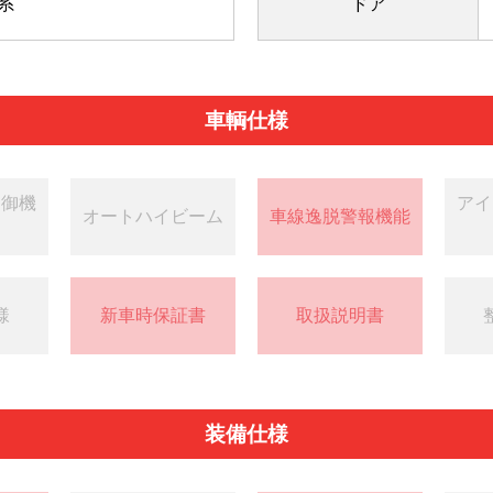
系
ドア
車輌仕様
制御機
アイ
オートハイビーム
車線逸脱警報機能
様
新車時保証書
取扱説明書
装備仕様