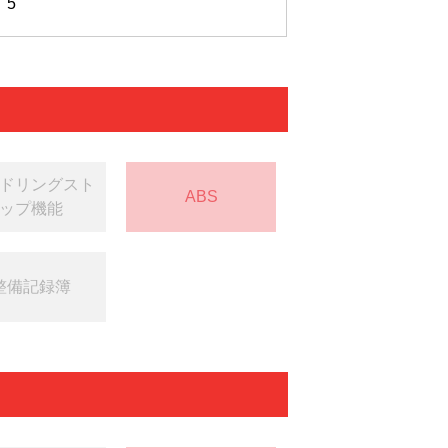
5
ドリングスト
ABS
ップ機能
整備記録簿