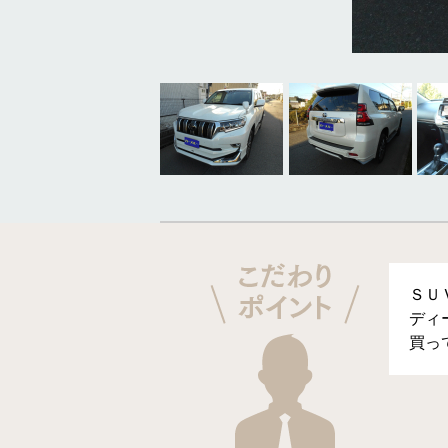
ＳＵ
ディ
買っ