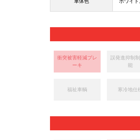
車体色
ホワイト
衝突被害軽減ブレ
誤発進抑制
ーキ
能
福祉車輌
寒冷地仕