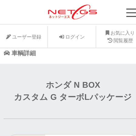
ネット・ジーエス株式会社が運営する中古車個人
支援サービスNet-GSのサイト。より安く中古車
に入れたい、より高くお手元の愛車を手放したい
お気に入り
ユーザー登録
ログイン
ット・ジーエス株式会社はお客様が驚きの価格で
閲覧履歴
車個人売買が出来る支援に全力で取り組みます。
車輌詳細
ホンダ N BOX
カスタム G ターボLパッケージ