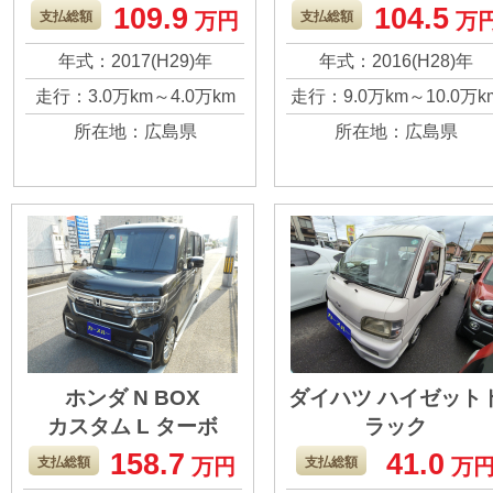
109.9
104.5
1000ccでお勧めされ
燃費ということだ
支払総額
万円
支払総額
万
購入した車です。 言
を考えたら、こん
年式：2017(H29)年
年式：2016(H28)年
われたように軽四よ
に良い車はなかっ
走行：3.0万km～4.0万km
走行：9.0万km～10.0万k
り広く走りも良く使
と思います。 事情
所在地：広島県
所在地：広島県
い勝手も良かったと
ちょっと狭くなっ
思います。 距離も少
ので手放すことを
なめかと思いますの
えています。 よろ
で、よろしくお願い
くお願いします。
します。
ホンダ N BOX
ダイハツ ハイゼット
カスタム L ターボ
ラック
ジャンボ
158.7
41.0
乗ってみて本当に使
ダイハツハイゼッ
支払総額
万円
支払総額
万