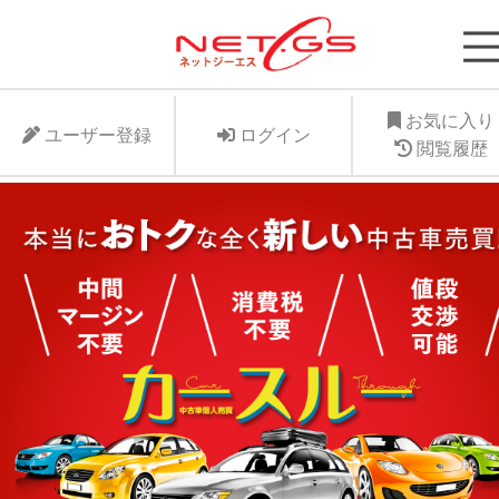
ネット・ジーエス株式会社が運営する中古車個人
支援サービスNet-GSのサイト。より安く中古車
に入れたい、より高くお手元の愛車を手放したい
お気に入り
ユーザー登録
ログイン
ット・ジーエス株式会社はお客様が驚きの価格で
閲覧履歴
車個人売買が出来る支援に全力で取り組みます。