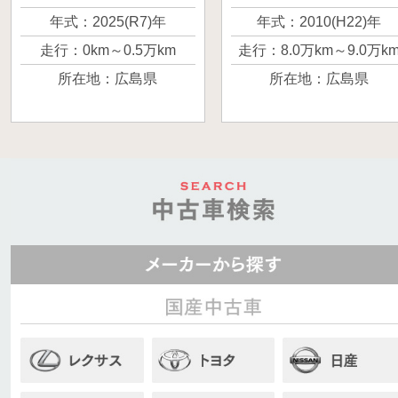
かりの車だったので
えば、一番に名前
年式：2025(R7)年
年式：2010(H22)年
すが、諸事情があり
挙がるのがヴォク
走行：0km～0.5万km
走行：8.0万km～9.0万k
買い替えることにな
ーだと思います。 
所在地：広島県
所在地：広島県
りました。 とても良
くはなりましたが
い走りで、最近では
車検も残っていて
ないミッションの車
エンジンなども調
なので、好きな方は
が良いと思います
ぜひご検討いただけ
よろしくお願いし
たらと思います。 よ
す。
ろしくお願いしま
す。