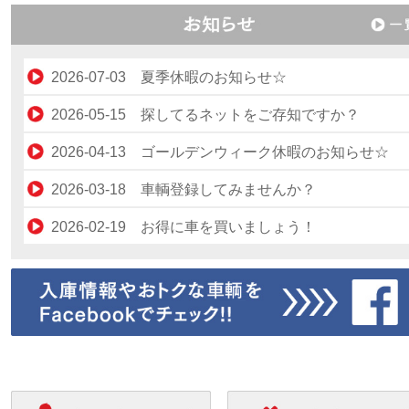
く乗っていても安
感がありました。
2026-07-03 夏季休暇のお知らせ☆
令和８年８月１３日（木）～令和８年８月１６
2026-05-15 探してるネットをご存知ですか？
日（日）の４日間、ゴールデンウィーク休暇と
“探してるネット”をご存知でしょうか？？？ ネ
2026-04-13 ゴールデンウィーク休暇のお知らせ☆
させていただきます。 その間の業務は停止さ
ット・ジーエスのユーザー様が探している車輌
令和８年５月２日（土）～令和８年５月５日
ていただきます。 ご不便をおかけしますが宜
2026-03-18 車輌登録してみませんか？
の情報を閲覧することができます。 つ・ま・
（火）の４日間、ゴールデンウィーク休暇とさ
くお願い致します。
カースルーでは随時登録車輌募集中です！ そ
り！ このサイトに載っている情報に合ってい
2026-02-19 お得に車を買いましょう！
せていただきます。 その間の業務は停止させ
そろ車を売りたい、新しい車を乗り換えたいな
車輌を登録すれば売れる可能性大！！！ 今が
新生活が始まり車が必要になる方も多いのでは
いただきます。 ご不便をおかけしますが宜し
どお考えではありませんか？ カースルーは“乗
く売るチャンスなのです☆ また、逆に買いた
ないでしょうか？ しかし、お金が・・・ なん
お願い致します。
りながら販売できます！” 登録するためにはウ
車輌情報（例えば、車種・走行距離・カラーな
てこともありますよね！ そんな時には【カー
ェブキーをネット・ジーエス代理店にて購入す
ど）を登録するサービスもございます！ なか
ルー】があります◎ なんといっても個人間売
るかウェブより購入も可能です★ より高く売
か欲しい車が登録されない、欲しい車にこだわ
なので “消費税はかかりません”！！ 弊社が仲
るカースルーを利用してみませんか？
りのある方などに特にオススメです♪ ただし、
いたしますので、個人間売買なんて心配、とい