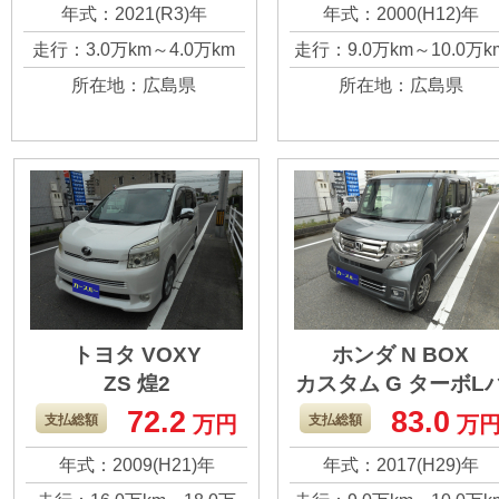
いやすかったと思い
トラックです。 ジ
年式：2021(R3)年
年式：2000(H12)年
ます。 走行距離もさ
ンボなのでリクラ
走行：3.0万km～4.0万km
走行：9.0万km～10.0万k
ほど走っていないの
ニングが出来て快
所在地：広島県
所在地：広島県
で、これからの車だ
です。 まだまだ走
と思いますが、訳あ
ると思うのでお願
って買い替えること
します。
になったので、ぜひ
よろしくお願いしま
す。
トヨタ VOXY
ホンダ N BOX
ZS 煌2
カスタム G ターボL
ッケージ
72.2
83.0
ファミリーカーとい
どこを走っても見
支払総額
万円
支払総額
万
えば、やはりヴォク
い日はないＮＢＯ
年式：2009(H21)年
年式：2017(H29)年
シー！ 乗り心地も、
Ｘ！ ターボで走り