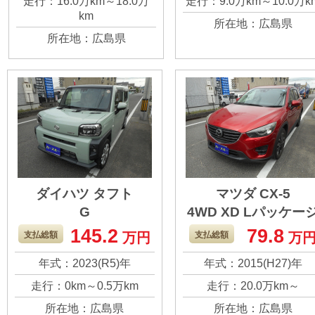
走行：16.0万km～18.0万
走行：9.0万km～10.0万k
安心感も最高でし
とても良く快適で
km
所在地：広島県
た！ よく頑張ってく
た。
所在地：広島県
れましたが、まだま
だ乗れると思うの
で、よろしくお願い
します。
ダイハツ タフト
マツダ CX-5
G
4WD XD Lパッケー
145.2
79.8
３年目の車検で買い
大人気のクリーン
支払総額
万円
支払総額
万
替えることにしまし
ィーゼル車！ 一度
年式：2023(R5)年
年式：2015(H27)年
た。 普段さほど乗る
ンジンを乗せ換え
走行：0km～0.5万km
走行：20.0万km～
こともないのです
くらい大好きな車
所在地：広島県
所在地：広島県