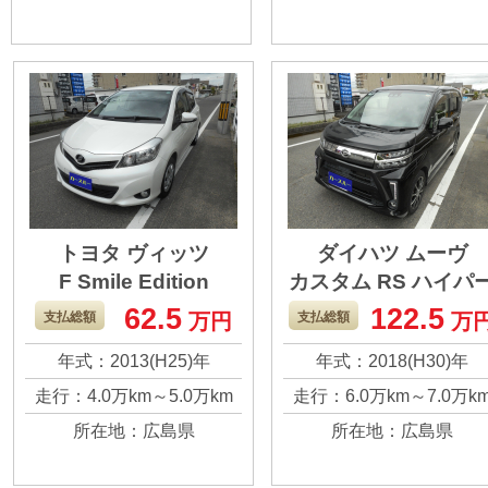
が、やはり必要なの
した。 まだまだ走
で新しい車を買いま
と思いますので、
した。 ぜひ新しいお
ろしくお願いしま
客様に購入してほし
す。
いので、よろしくお
願いします。
トヨタ ヴィッツ
ダイハツ ムーヴ
F Smile Edition
カスタム RS ハイパ
SA3
62.5
122.5
走りも軽四よりは良
ターボにしたこと
支払総額
万円
支払総額
万
く、やはりこのサイ
より、走りはとて
年式：2013(H25)年
年式：2018(H30)年
ズの走り心地は良か
快適で乗り心地も
走行：4.0万km～5.0万km
走行：6.0万km～7.0万k
ったです。 キズ等も
かったです。 車検
所在地：広島県
所在地：広島県
ありますが、走行距
残っているので、
離は少なめなので、
ろしくお願いしま