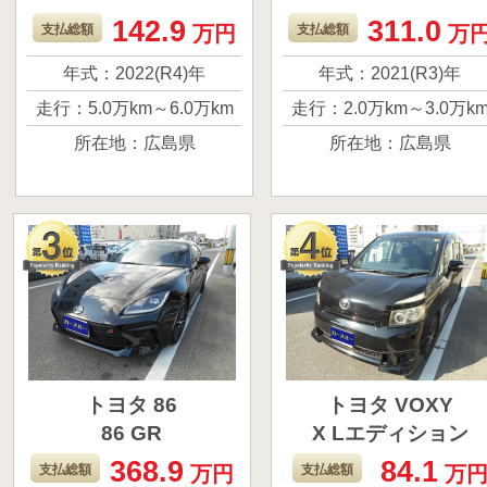
142.9
311.0
ダイハツのタフトで
トヨタのヤリスク
支払総額
万円
支払総額
万
す。 天井がガラスル
スです。 とてもか
年式：2022(R4)年
年式：2021(R3)年
ーフになってて開放
こよく仕上げてる
走行：5.0万km～6.0万km
走行：2.0万km～3.0万k
感抜群です！ ぜひよ
でどうでしょうか
所在地：広島県
所在地：広島県
ろしくお願いしま
よろしくお願いし
す。
す。
トヨタ 86
トヨタ VOXY
86 GR
X Lエディション
368.9
84.1
昨年納車になったば
ファミリーカーと
支払総額
万円
支払総額
万