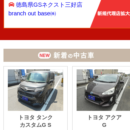
徳島県GSネクスト三好店
branch out base㈱
トヨタ タンク
トヨタ アクア
カスタムG S
G