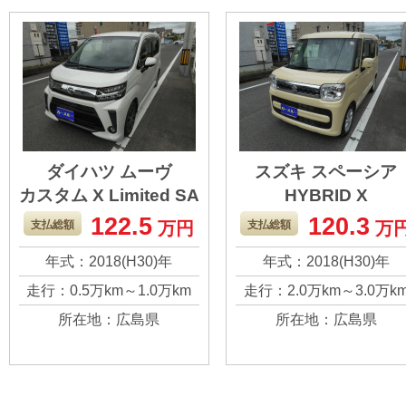
まだまだ大事に乗っ
す。
ていただきたいで
す。
ダイハツ ムーヴ
スズキ スペーシア
カスタム X Limited SA
HYBRID X
Ⅲ
122.5
120.3
年数の割には距離は
軽四のスライドド
支払総額
万円
支払総額
万
全然乗っていないで
の人気は凄いです
年式：2018(H30)年
年式：2018(H30)年
す。 キズもないほう
タントやＮＢＯＸ
走行：0.5万km～1.0万km
走行：2.0万km～3.0万k
だとは思います。 よ
どいろいろある中
所在地：広島県
所在地：広島県
ろしくお願いしま
も、スペーシアが
す。
きで選んだ一台で
す！ とても使いや