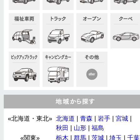
«北海道・東北»
北海道
|
青森
|
岩手
|
宮城
|
秋田
|
山形
|
福島
«関東»
栃木
|
群馬
|
茨城
|
埼玉
|
千葉