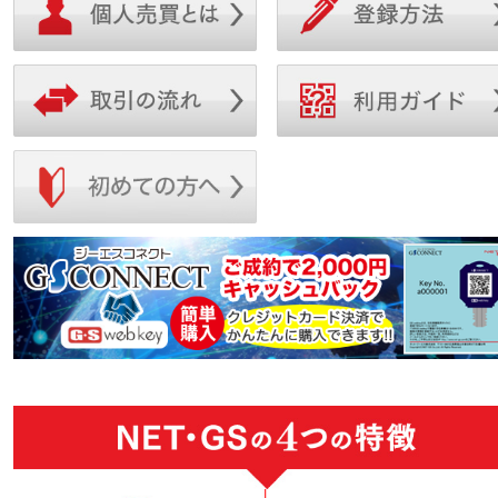
欲しい車輌の情報を登録するためにはユーザー
う方でも安心してご利用いただけます♪ まずは
登録が必要です！ ※ユーザー登録は無料ですの
お気軽に気になる車輌に問い合わせしてみてく
で、お気軽にご登録ください※ 是非、利用して
ださいね！
みてくださいね( ´ ▽ ` )♪